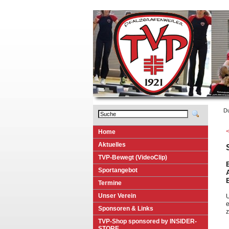
Du
H
o
me
A
k
tuelles
T
VP-Bewegt (VideoClip)
S
p
ortangebot
T
e
rmine
U
nser Verein
U
e
Spo
n
soren & Links
z
T
V
P-Shop sponsored by INSIDER-
STORE