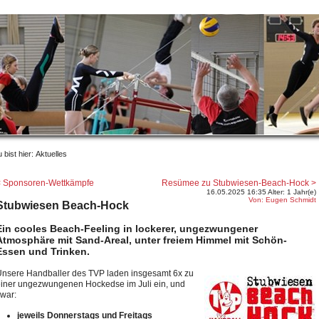
 bist hier: Aktuelles
< Sponsoren-Wettkämpfe
Resümee zu Stubwiesen-Beach-Hock >
16.05.2025 16:35 Alter: 1 Jahr(e)
Von: Eugen Schmidt
Stubwiesen Beach-Hock
Ein cooles Beach-Feeling in lockerer, ungezwungener
Atmosphäre mit Sand-Areal, unter freiem Himmel mit Schön-
Essen und Trinken.
nsere Handballer des TVP laden insgesamt 6x zu
iner ungezwungenen Hockedse im Juli ein, und
war:
jeweils Donnerstags und Freitags