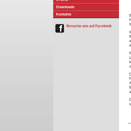
Do
w
nloads
Kontakte
F
Besuche uns auf Facebook
W
f
e
F
(
k
s
D
F
A
B
D
s