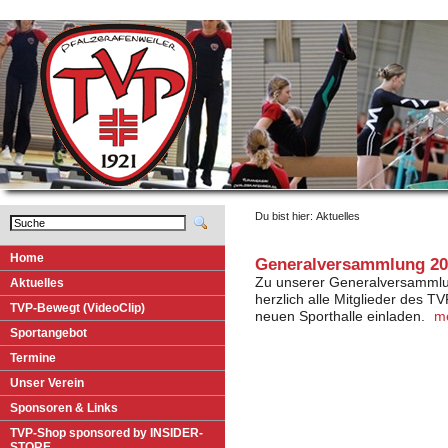
Du bist hier: Aktuelles
H
o
me
Generalversammlung 20
Zu unserer Generalversammlu
A
k
tuelles
herzlich alle Mitglieder des T
T
VP-Bewegt (VideoClip)
neuen Sporthalle einladen.
m
S
p
ortangebot
T
e
rmine
U
nser Verein
Spo
n
soren & Links
T
V
P-Shop sponsored by INSIDER-
STORE