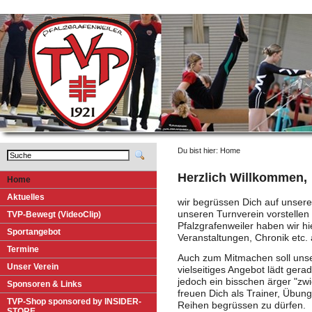
Du bist hier: Home
Herzlich Willkommen,
Home
A
k
tuelles
wir begrüssen Dich auf unser
unseren Turnverein vorstellen 
T
VP-Bewegt (VideoClip)
Pfalzgrafenweiler haben wir 
S
p
ortangebot
Veranstaltungen, Chronik etc.
T
e
rmine
Auch zum Mitmachen soll unse
U
nser Verein
vielseitiges Angebot lädt gerad
jedoch ein bisschen ärger "zw
Sp
o
nsoren & Links
freuen Dich als Trainer, Übungs
T
V
P-Shop sponsored by INSIDER-
Reihen begrüssen zu dürfen.
STORE