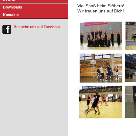
Viel Spaß beim Stöbern!
Do
w
nloads
Wir freuen uns auf Dich!
Ko
n
takte
Besuche uns auf Facebook