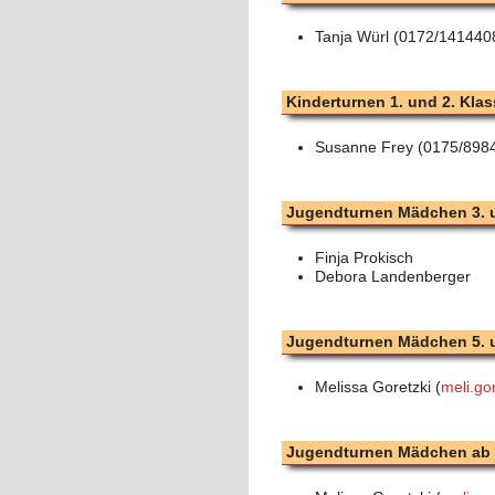
Tanja Würl (0172/141440
Kinderturnen 1. und 2. Klas
Susanne Frey (0175/898
Jugendturnen Mädchen 3. u
Finja Prokisch
Debora Landenberger
Jugendturnen Mädchen 5. u
Melissa Goretzki (
meli.go
Jugendturnen Mädchen ab 