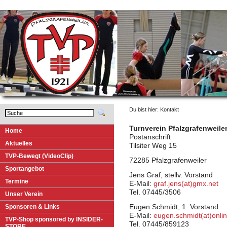
Du bist hier: Kontakt
Turnverein Pfalzgrafenweiler
H
o
me
Postanschrift
A
k
tuelles
Tilsiter Weg 15
T
VP-Bewegt (VideoClip)
72285 Pfalzgrafenweiler
S
p
ortangebot
Jens Graf, stellv. Vorstand
T
e
rmine
E-Mail:
graf.jens(at)gmx.net
Tel. 07445/3506
U
nser Verein
Spo
n
soren & Links
Eugen Schmidt, 1. Vorstand
E-Mail:
eugen.schmidt(at)onl
T
V
P-Shop sponsored by INSIDER-
Tel. 07445/859123
STORE