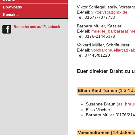
Viktor Schlegel, stellv. Vorstan
Do
w
nloads
E-Mail:
viktor.vs(at)gmx.de
Kontakte
Tel. 01577-7877730
Barbara Müller, Kassier
Besuche uns auf Facebook
E-Mail:
mueller_barbara(at)m
Tel. 0176-21445379
Volkard Müller, Schriftführer
E-Mail:
volkhardmueller(at)ka
Tel. 07445/81220
Euer direkter Draht zu 
Eltern-Kind-Turnen (1,5-4 J
Susanne Braun (
as_brau
Elisa Vischer
Barbara Müller (0176/21
Vorschulturnen (4-6 Jahre =