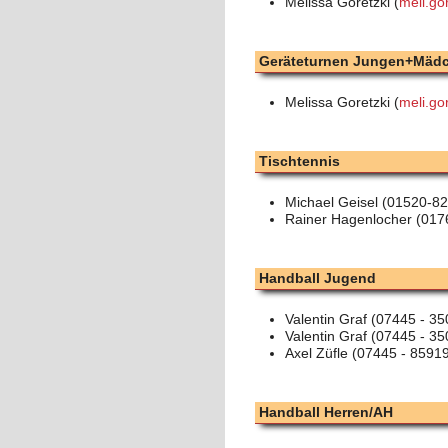
Melissa Goretzki (
meli.go
Geräteturnen Jungen+Mädc
Melissa Goretzki (
meli.go
Tischtennis
Michael Geisel (01520-8
Rainer Hagenlocher (01
Handball Jugend
Valentin Graf (07445 - 3
Valentin Graf (07445 - 3
Axel Züfle (07445 - 8591
Handball Herren/AH