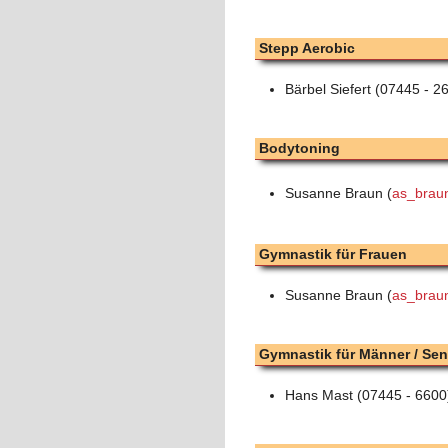
Stepp Aerobic
Bärbel Siefert (07445 - 2
Bodytoning
Susanne Braun (
as_brau
Gymnastik für Frauen
Susanne Braun (
as_brau
Gymnastik für Männer / Sen
Hans Mast (07445 - 6600